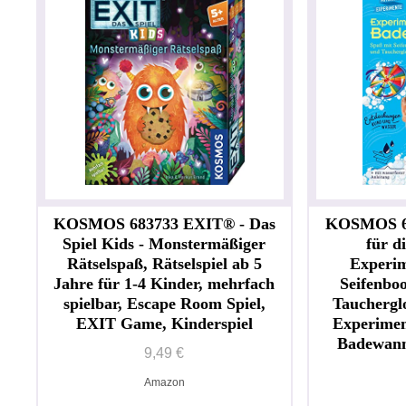
KOSMOS 683733 EXIT® - Das
KOSMOS 65
Spiel Kids - Monstermäßiger
für d
Rätselspaß, Rätselspiel ab 5
Experim
Jahre für 1-4 Kinder, mehrfach
Seifenbo
spielbar, Escape Room Spiel,
Taucherglo
EXIT Game, Kinderspiel
Experiment
Badewann
9,49 €
Amazon